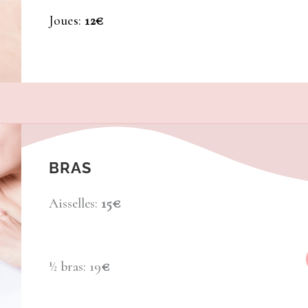
Joues:
12€
BRAS
Aisselles:
15€
½ bras: 19
€