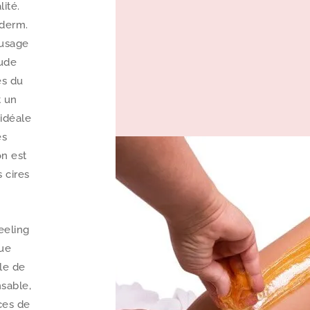
ité.
oderm.
 usage
aude
es du
t un
 idéale
es
on est
 cires
eeling
que
le de
sable,
ces de