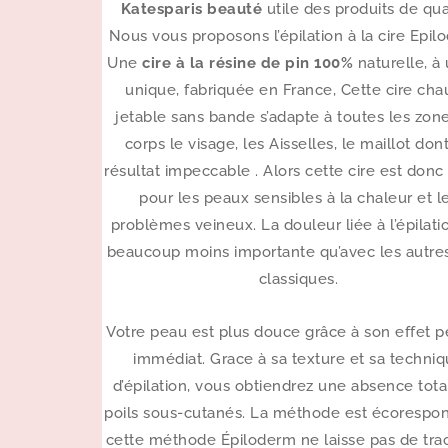
Katesparis beauté
utile des produits de qual
Nous vous proposons l’épilation à la cire Epil
Une
cire à la résine de pin 100%
naturelle, à
unique, fabriquée en France, Cette cire ch
jetable sans bande s’adapte à toutes les zon
corps le visage, les Aisselles, le maillot don
résultat impeccable . Alors cette cire est donc
pour les peaux sensibles à la chaleur et l
problèmes veineux. La douleur liée à l’épilati
beaucoup moins importante qu’avec les autres
classiques.
Votre peau est plus douce grâce à son effet p
immédiat. Grace à sa texture et sa techni
d’épilation, vous obtiendrez une absence tota
poils sous-cutanés. La méthode est écorespon
cette méthode Épiloderm ne laisse pas de tra