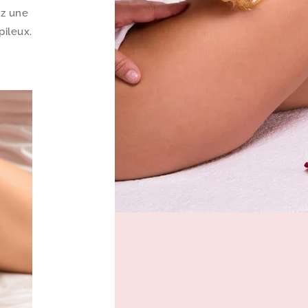
ez une
pileux.